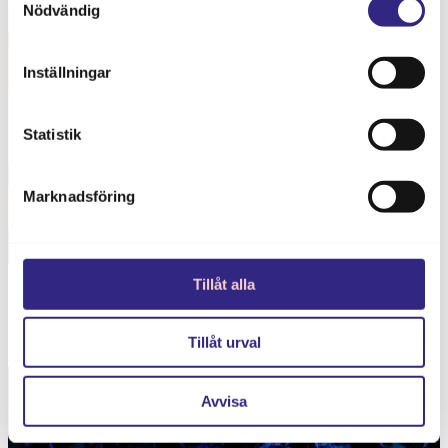
Nödvändig
Inställningar
Statistik
Marknadsföring
Tillåt alla
Med flexibel möblering är alla sorters sittningar möjlig. Här
har vi byggt upp halvmånar för bra gruppdiskussioner.
Tillåt urval
Avvisa