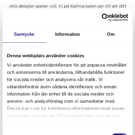
Alla detaljer spelar roll. Vi på Kalmarsalen ser till att ditt
varumärke syns och dina gäster får en oförglömlig kväll.
Samtycke
Information
Om
Denna webbplats använder cookies
Vi använder enhetsidentifierare för att anpassa innehållet
och annonserna till användarna, tillhandahålla funktioner
för sociala medier och analysera vår trafik. Vi
vidarebefordrar även sådana identifierare och annan
information från din enhet till de sociala medier och
annons- och analysföretag som vi samarbetar med.
Dessa kan i sin tur kombinera informationen med annan
Möbler, drycker, tjänster. Oavsett vad temat är blir Kvarnen
information som du har tillhandahållit eller som de har
samlat in när du har använt deras tjänster.
snabbt en lämplig mässlokal med många möjligheter.
Samtyckesval