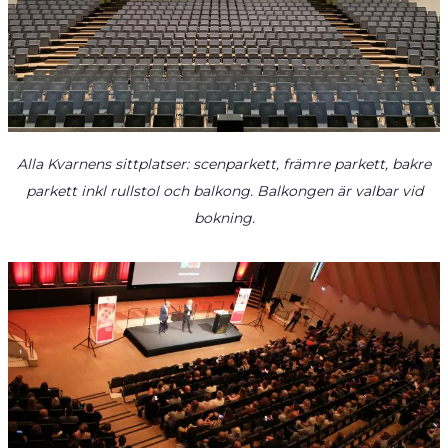
ÄNDRINGAR EVENEMANG
MÖTEN & EVENT
VÅRA LOKALER
KONFERENS ­KONGRESS
BRÖLLOP I KALMAR
Alla Kvarnens sittplatser: scenparkett, främre parkett, bakre
MÖTE/EVENTTJÄNSTER
parkett inkl rullstol och balkong. Balkongen är valbar vid
OFFERTFÖRFRÅGAN
bokning.
CASE
FÖR ARRANGÖR
KS BILJETTSERVICE
MARKNADSFÖRING
PRAKTISK INFORMATION
OM OSS