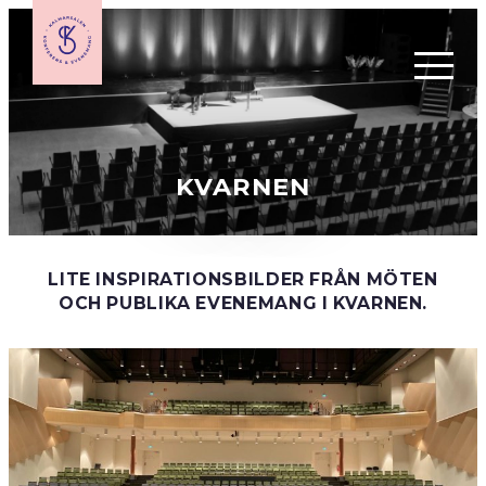
KVARNEN
EVENEMANGS­KALENDER
LITE INSPIRATIONSBILDER FRÅN MÖTEN
OCH PUBLIKA EVENEMANG I KVARNEN.
BILJETTINFORMATION
PRESENTKORT
GRUPPBOKNING & FÖRETAGSEVENT
MINA BILJETTER
NYHETSBREV
KÖPVILLKOR