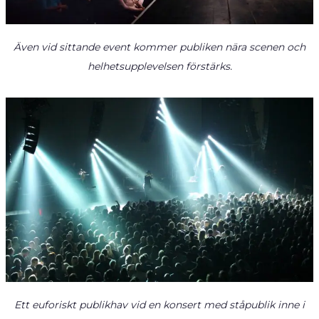
Även vid sittande event kommer publiken nära scenen och
helhetsupplevelsen förstärks.
Ett euforiskt publikhav vid en konsert med ståpublik inne i