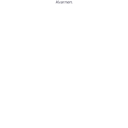
Kvarnen.
FRÅGOR? HIT ME!