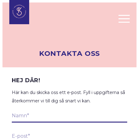
EVENEMANGS­KALENDER
KONTAKTA OSS
BILJETTINFORMATION
PRESENTKORT
HEJ DÄR!
GRUPPBOKNING & FÖRETAGSEVENT
Här kan du skicka oss ett e-post. Fyll i uppgifterna så
MINA BILJETTER
återkommer vi till dig så snart vi kan.
NYHETSBREV
KÖPVILLKOR
Namn
*
ÄNDRINGAR EVENEMANG
E-
MÖTEN & EVENT