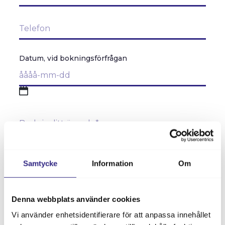
post
*
VÅRA LOKALER
Telefon
*
KONFERENS ­KONGRESS
BRÖLLOP I KALMAR
MÖTE/EVENTTJÄNSTER
Datum, vid bokningsförfrågan
OFFERTFÖRFRÅGAN
CASE
ÅÅÅÅ
streck
FÖR ARRANGÖR
Beskriv
MM
KS BILJETTSERVICE
ditt
streck
MARKNADSFÖRING
ärende
*
DD
PRAKTISK INFORMATION
Samtycke
Information
Om
OM OSS
Denna webbplats använder cookies
INFÖR DITT BESÖK
Vi använder enhetsidentifierare för att anpassa innehållet
KONTAKT & ÖPPETTIDER