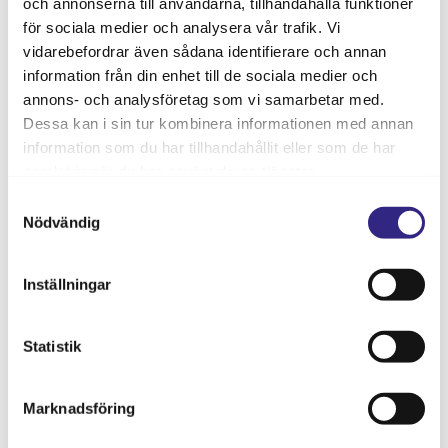
och annonserna till användarna, tillhandahålla funktioner
KVARGLÖMDA SAKER
Samtycke
*
för sociala medier och analysera vår trafik. Vi
VÅR VISION
vidarebefordrar även sådana identifierare och annan
Jag godkänner att Kalmarsalen använder
LEDIGA JOBB
information från din enhet till de sociala medier och
mina kontaktuppgifter för att hantera min
annons- och analysföretag som vi samarbetar med.
HÅLLBARHET
förfrågan.
Se vår integritetspolicy
Dessa kan i sin tur kombinera informationen med annan
information som du har tillhandahållit eller som de har
Vad
samlat in när du har använt deras tjänster.
söker
CAPTCHA
du?
Samtyckesval
Nödvändig
Inställningar
Statistik
SKICKA
Marknadsföring