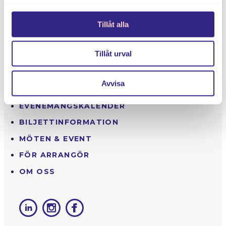
KONTAKT
Tillåt alla
SKEPPSBROGATAN 49
392 31 KALMAR
0480-42 10 00
BILJETT@KALMARSALEN.SE
Tillåt urval
KONFERENS@KALMARSALEN.SE
Avvisa
EVENEMANGS­KALENDER
BILJETTINFORMATION
MÖTEN & EVENT
FÖR ARRANGÖR
OM OSS
LINKEDIN
INSTAGRAM
FACEBOOK