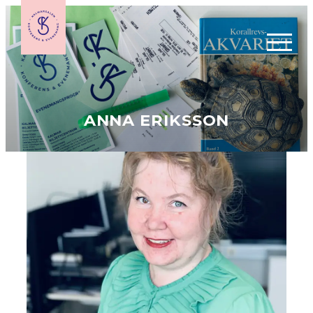
EVENEMANGS­KALENDER
ANNA ERIKSSON
BILJETTINFORMATION
PRESENTKORT
GRUPPBOKNING & FÖRETAGSEVENT
MINA BILJETTER
NYHETSBREV
KÖPVILLKOR
ÄNDRINGAR EVENEMANG
MÖTEN & EVENT