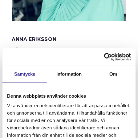
VÅRA LOKALER
KONFERENS ­KONGRESS
BRÖLLOP I KALMAR
MÖTE/EVENTTJÄNSTER
ANNA ERIKSSON
OFFERTFÖRFRÅGAN
Biljettninja
CASE
Tel:
0480 - 42 10 24
Mob:
070 - 825 32 69
FÖR ARRANGÖR
Samtycke
Information
Om
E-post:
anna.eriksson@kalmarsalen.se
KS BILJETTSERVICE
MARKNADSFÖRING
Aldrig träffat en ninja? Välkommen till oss på
PRAKTISK INFORMATION
Denna webbplats använder cookies
Kalmarsalen. Här jobbar Anna som ansvarig för vår
biljetthantering och precis som en ninja gör hon det
Vi använder enhetsidentifierare för att anpassa innehållet
OM OSS
och annonserna till användarna, tillhandahålla funktioner
snabbt, smidigt och utan att lämna ett endaste fel
för sociala medier och analysera vår trafik. Vi
efter sig. Anna är vi stolta över då hon gjort sig känd
INFÖR DITT BESÖK
vidarebefordrar även sådana identifierare och annan
inom arrangörssverige för sin kompetens kring
KONTAKT & ÖPPETTIDER
information från din enhet till de sociala medier och