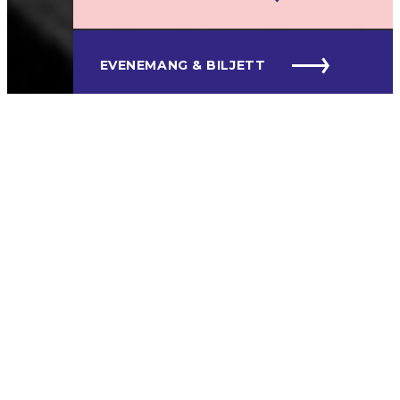
EVENEMANG & BILJETT
17 OKT
DET VAR EN BÅT SOM SA… EN
HYLLNINGSKONSERT TILL ROBERT
BROBERG MED THE MONIKER OCH
ROBERTS ORIGINALMUSIKANTER